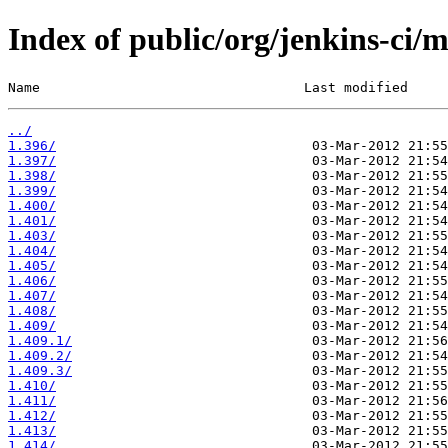
Index of public/org/jenkins-ci/
Name                                 Last modified     
../
1.396/
1.397/
1.398/
1.399/
1.400/
1.401/
1.403/
1.404/
1.405/
1.406/
1.407/
1.408/
1.409/
1.409.1/
1.409.2/
1.409.3/
1.410/
1.411/
1.412/
1.413/
1.414/