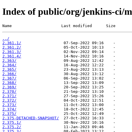
Index of public/org/jenkins-ci/
Name                     Last modified      Size
../
2.361.1/
2.361.2/
2.361.3/
2.361.4/
2.363/
2.364/
2.365/
2.366/
2.367/
2.368/
2.369/
2.370/
2.371/
2.372/
2.373/
2.374/
2.375/
2.375-DETACHED-SNAPSHOT/
2.375.1/
2.375.2/
2.375.3/