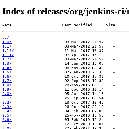
Index of releases/org/jenkins-ci
Name                      Last modified      Size
../
1.0/
1.1/
1.10/
1.11/
1.2/
1.3/
1.4/
1.5/
1.6/
1.7/
1.8/
1.9/
2.0/
2.1/
2.2/
2.3/
2.4/
2.5/
2.6/
2.7/
3.0/