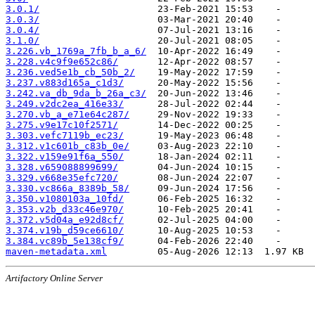
3.0.1/
3.0.3/
3.0.4/
3.1.0/
3.226.vb_1769a_7fb_b_a_6/
3.228.v4c9f9e652c86/
3.236.ved5e1b_cb_50b_2/
3.237.v883d165a_c1d3/
3.242.va_db_9da_b_26a_c3/
3.249.v2dc2ea_416e33/
3.270.vb_a_e71e64c287/
3.275.v9e17c10f2571/
3.303.vefc7119b_ec23/
3.312.v1c601b_c83b_0e/
3.322.v159e91f6a_550/
3.328.v659088899699/
3.329.v668e35efc720/
3.330.vc866a_8389b_58/
3.350.v1080103a_10fd/
3.353.v2b_d33c46e970/
3.372.v5d04a_e92d8cf/
3.374.v19b_d59ce6610/
3.384.vc89b_5e138cf9/
maven-metadata.xml
Artifactory Online Server