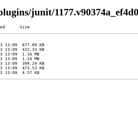
/plugins/junit/1177.v90374a_ef4d
ed      Size