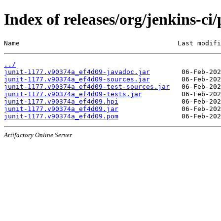
Index of releases/org/jenkins-ci
Name                                        Last modifi
../
junit-1177.v90374a_ef4d09-javadoc.jar
junit-1177.v90374a_ef4d09-sources.jar
junit-1177.v90374a_ef4d09-test-sources.jar
junit-1177.v90374a_ef4d09-tests.jar
junit-1177.v90374a_ef4d09.hpi
junit-1177.v90374a_ef4d09.jar
junit-1177.v90374a_ef4d09.pom
Artifactory Online Server