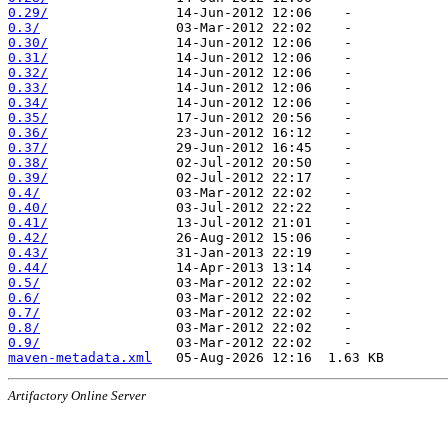
0.29/
0.3/
0.30/
0.31/
0.32/
0.33/
0.34/
0.35/
0.36/
0.37/
0.38/
0.39/
0.4/
0.40/
0.41/
0.42/
0.43/
0.44/
0.5/
0.6/
0.7/
0.8/
0.9/
maven-metadata.xml
Artifactory Online Server