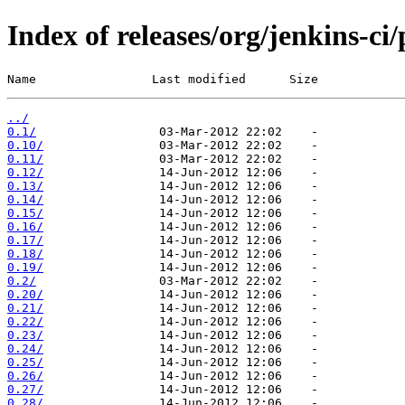
Index of releases/org/jenkins-ci
Name                Last modified      Size
../
0.1/
0.10/
0.11/
0.12/
0.13/
0.14/
0.15/
0.16/
0.17/
0.18/
0.19/
0.2/
0.20/
0.21/
0.22/
0.23/
0.24/
0.25/
0.26/
0.27/
0.28/