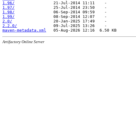
1.96/
1.97/
1.98/
1.99/
2.0/
2.2.0/
maven-metadata.xml
Artifactory Online Server