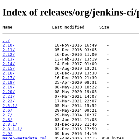
Index of releases/org/jenkins-ci
Name                Last modified      Size
../
2.10/
2.11/
2.12/
2.13/
2.14/
2.15/
2.16/
2.17/
2.18/
2.19/
2.20/
2.21/
2.22/
2.5.1/
2.6/
2.7/
2.8/
2.8.1/
2.8.1-1/
2.9/
maven-metadata.xml