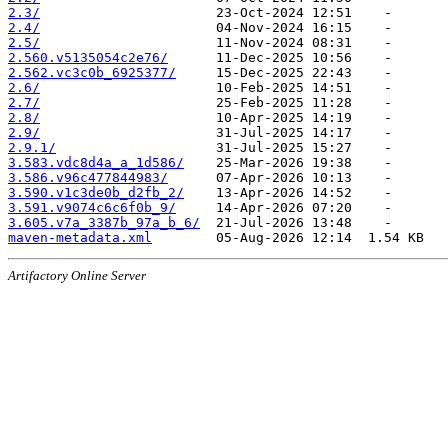
2.3/
2.4/
2.5/
2.560.v5135054c2e76/
2.562.vc3c0b_6925377/
2.6/
2.7/
2.8/
2.9/
2.9.1/
3.583.vdc8d4a_a_1d586/
3.586.v96c477844983/
3.590.v1c3de0b_d2fb_2/
3.591.v9074c6c6f0b_9/
3.605.v7a_3387b_97a_b_6/
maven-metadata.xml
Artifactory Online Server