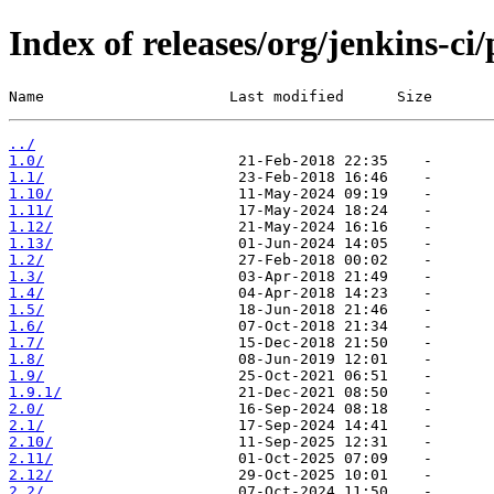
Index of releases/org/jenkins-ci
Name                     Last modified      Size
../
1.0/
1.1/
1.10/
1.11/
1.12/
1.13/
1.2/
1.3/
1.4/
1.5/
1.6/
1.7/
1.8/
1.9/
1.9.1/
2.0/
2.1/
2.10/
2.11/
2.12/
2.2/