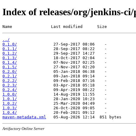
Index of releases/org/jenkins-ci
Name                Last modified      Size
../
0.1.0/
0.1.1/
0.1.2/
0.1.3/
0.1.4/
0.1.5/
0.2.0/
0.2.1/
0.2.2/
0.2.3/
0.2.4/
1.0.0/
1.0.1/
1.0.2/
1.0.3/
1.0.4/
maven-metadata.xml
Artifactory Online Server